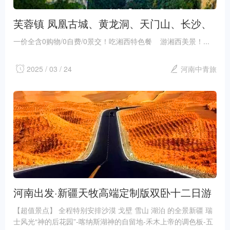
芙蓉镇 凤凰古城、黄龙洞、天门山、长沙、
韶山、张家界国家森林公园、玻璃栈道、张
一价全含0购物/0自费/0景交！吃湘西特色餐 游湘西美景！...
家界千古情晚会、 千古情主题公园、双卧6
日游
2025 / 03 / 24
河南中青旅
河南出发·新疆天牧高端定制版双卧十二日游
【超值景点】 全程特别安排沙漠 戈壁 雪山 湖泊 的全景新疆 瑞
士风光“神的后花园”-喀纳斯湖神的自留地-禾木上帝的调色板-五