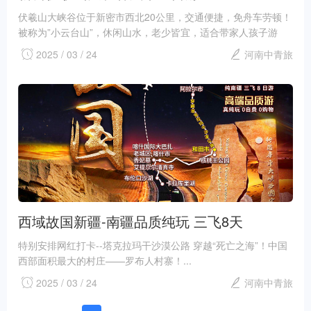
伏羲山大峡谷位于新密市西北20公里，交通便捷，免舟车劳顿！
被称为”小云台山”，休闲山水，老少皆宜，适合带家人孩子游
玩！...
2025 / 03 / 24
河南中青旅
西域故国新疆-南疆品质纯玩 三飞8天
特别安排网红打卡--塔克拉玛干沙漠公路 穿越“死亡之海”！中国
西部面积最大的村庄——罗布人村寨！...
2025 / 03 / 24
河南中青旅