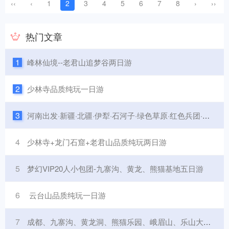
‹‹
‹
1
2
3
4
5
6
7
8
›
››
热门文章
1
峰林仙境--老君山追梦谷两日游
2
少林寺品质纯玩一日游
3
河南出发·新疆·北疆·伊犁·石河子·绿色草原·红色兵团·之旅双飞八日游
4
少林寺+龙门石窟+老君山品质纯玩两日游
5
梦幻VIP20人小包团-九寨沟、黄龙、熊猫基地五日游
6
云台山品质纯玩一日游
7
成都、九寨沟、黄龙洞、熊猫乐园、峨眉山、乐山大佛七日游