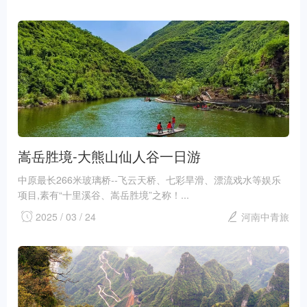
嵩岳胜境-大熊山仙人谷一日游
中原最长266米玻璃桥--飞云天桥、七彩旱滑、漂流戏水等娱乐
项目,素有“十里溪谷、嵩岳胜境”之称！...
2025 / 03 / 24
河南中青旅