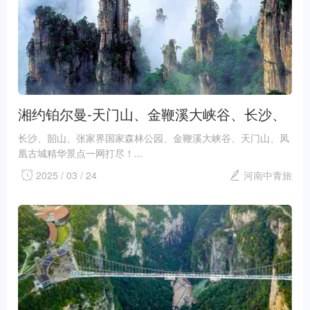
湘约铂尔曼-天门山、金鞭溪大峡谷、长沙、
韶山、张家界、凤凰古城双卧六日游
长沙、韶山、张家界国家森林公园、金鞭溪大峡谷、天门山、凤
凰古城精华景点一网打尽！...
2025 / 03 / 24
河南中青旅