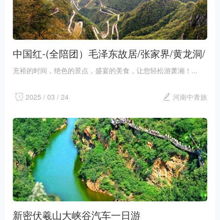
中国红-(全陪团）毛泽东故居/张家界/黄龙洞/
天门山凤凰双卧6日臻品游
充裕的时间，绝色的景点，盛宴的美食，让您轻松游萧湘！...
2025 / 03 / 24
河南中青旅
新密伏羲山大峡谷汽车一日游