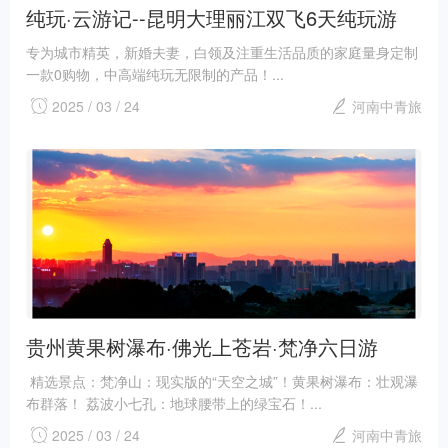
纯玩·云游记--昆明大理丽江双飞6天纯玩游
专为城市精英，新婚夫妻，白领及注重生活品质的家庭量身定制
一款0购物，中高端纯玩无限制的产品！...
2025 / 03 / 24
河南中青旅
贵州黄果树瀑布·佛光上苍岩·梵净六日游
精选景点：梵净山：现实版的“天空之城”！黄果树瀑布：壮观瀑
布群落！ 荔波小七孔：地球腰带上的绿宝石！...
2025 / 03 / 24
河南中青旅