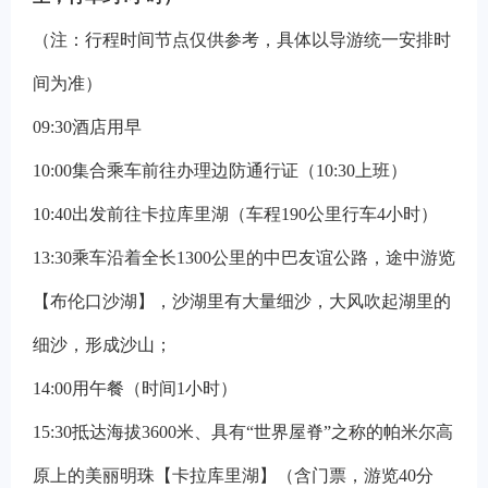
（注：行程时间节点仅供参考，具体以导游统一安排时
间为准）
09:30
酒店用早
10:00
集合乘车前往办理边防通行证（10:30上班）
10:40
出发前往卡拉库里湖（车程190公里行车4小时）
13:30
乘车沿着全长1300公里的中巴友谊公路，途中游览
【布伦口沙湖】，沙湖里有大量细沙，大风吹起湖里的
细沙，形成沙山；
14:00
用午餐（时间1小时）
15:30
抵达海拔3600米、具有“世界屋脊”之称的帕米尔高
原上的美丽明珠【卡拉库里湖】（含门票，游览40分