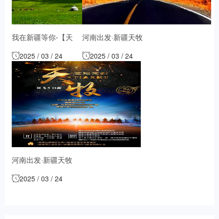
我在新疆等你-【天
河南出发·新疆天牧
吐 喀伊 可可托海
高端定制版双卧十
2025 / 03 / 24
2025 / 03 / 24
库尔勒】双卧16日
二日游
游
河南出发·新疆天牧
高端定制版双飞八
2025 / 03 / 24
日游