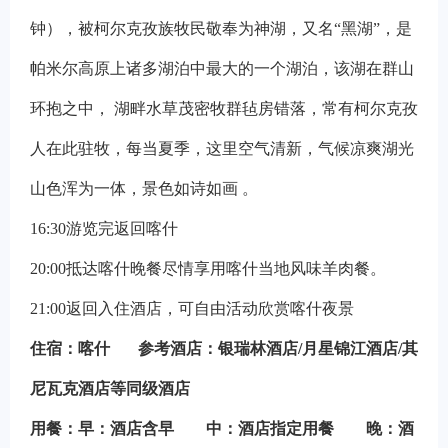
钟），被柯尔克孜族牧民敬奉为神湖，又名“黑湖”，是
帕米尔高原上诸多湖泊中最大的一个湖泊，该湖在群山
环抱之中， 湖畔水草茂密牧群毡房错落，常有柯尔克孜
人在此驻牧，每当夏季，这里空气清新，气候凉爽湖光
山色浑为一体，景色如诗如画 。
16:30
游览完返回喀什
20:00
抵达喀什晚餐尽情享用喀什当地风味羊肉餐。
21:00
返回入住酒店，可自由活动欣赏喀什夜景
住宿
：
喀什
参考酒店：银瑞林酒店/月星锦江酒店/其
尼瓦克酒店等同级酒店
用餐：早：酒店含早 中：酒店指定用餐 晚：酒