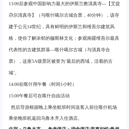
13:00
后参观中国影响力最大的伊斯兰教清真寺---【艾提
尕尔清真寺】（与喀什噶尔古城合票，40分钟），该寺
建于公元14世纪，具有鲜明的伊斯兰和维吾尔建筑风
格，使你了解浓郁的穆斯林文化；参观南疆维吾尔最具
代表性的古建筑群落—喀什噶尔古城（与清真寺合
票），这座5A级景区被誉为‘最后的西域，活着的古
城’。
14:00
在喀什用午餐（时间1小时）
15:00
午餐后可在喀什自由活动
然后导游根据晚上乘坐航班时间送客人前往喀什机场
乘坐晚班机返回乌鲁木齐入住酒店。