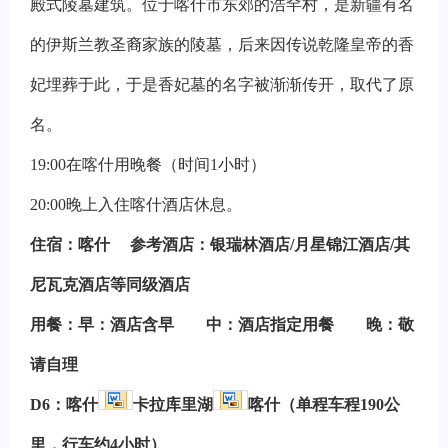
殿式陵墓建筑。位于喀什市东郊的浩罕村，是新疆有名
的伊斯兰教圣裔家族的陵墓，后来因传说乾隆皇帝的香
妃埋葬于此，于是香妃墓的名字被渐渐传开，取代了原
名。
19:00
在喀什用晚餐（时间1小时）
20:00
晚上入住喀什酒店休息。
住宿
：
喀什
参考酒店：银瑞林酒店/月星锦江酒店/其
尼瓦克酒店等同级酒店
用餐：早：酒店含早 中：酒店指定用餐 晚：敬
请自理
D6
：
喀什
卡拉库里湖
喀什（单程车程190公
里，行车约4小时）