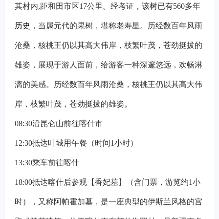
其村内,距和田市区17公里。经考证，该树已有560多年
历史
，当属元代的果树，堪称老寿星。历经数百年风雨
沧桑，核桃王仍以其高大伟岸，枝繁叶茂，苍劲挺拔的
雄姿，展现于游人面前，给游客一种深邃悠远，欢畅淋
漓的美感。历经数百年风雨沧桑，核桃王仍以其高大伟
岸，枝繁叶茂，苍劲挺拔的雄姿。
08:30
沿昆仑山前往喀什市
12:30
抵达叶城用午餐（时间1小时）
13:30
乘车前往喀什
18:00
抵达喀什后参观【香妃墓】（含门票，游览约1小
时），又称阿帕霍加墓，是一座典型的伊斯兰风格的宫