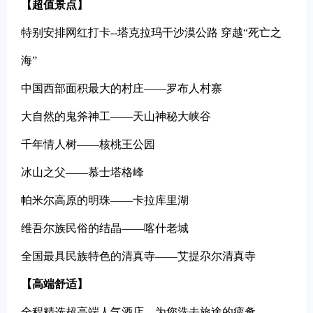
【超值景点】
特别安排网红打卡--塔克拉玛干沙漠公路 穿越“死亡之
海”
中国西部面积最大的村庄——罗布人村寨
大自然的鬼斧神工——天山神秘大峡谷
千年情人树——核桃王公园
冰山之父——慕士塔格峰
帕米尔高原的明珠——卡拉库里湖
维吾尔族民俗的结晶——喀什老城
全国最具民族特色的清真寺——艾提尕尔清真寺
【高端舒适】
全程精选超高端人气酒店，为您洗去旅途的疲惫