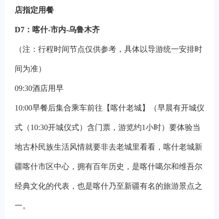
店指定用餐
D7
：
喀什-市内-乌鲁木齐
（注：行程时间节点仅供参考，具体以导游统一安排时
间为准）
09:30
酒店用早
10:00
早餐后集合乘车前往【喀什老城】（早晨有开城仪
式（10:30开城仪式）含门票，游览约1小时）要体验当
地古朴民族生活风情就要非去老城里看看，喀什老城新
疆喀什市区中心，拥有百年历史，是喀什噶尔和维吾尔
经典文化的代表，也是喀什乃至新疆有名的旅游景点之
一。