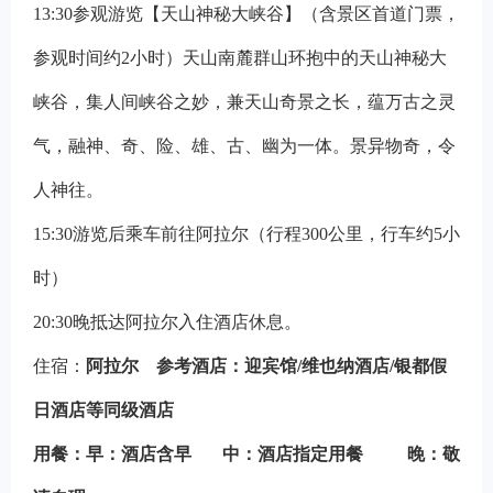
13:30
参观游览【天山神秘大峡谷】（含景区首道门票，
参观时间约2小时）天山南麓群山环抱中的天山神秘大
峡谷，集人间峡谷之妙，兼天山奇景之长，蕴万古之灵
气，融神、奇、险、雄、古、幽为一体。景异物奇，令
人神往。
15:30
游览后乘车前往阿拉尔（行程300公里，行车约5小
时）
20:30
晚抵达阿拉尔入住酒店休息。
住宿：
阿拉尔
参考酒店：迎宾馆/维也纳酒店/银都假
日酒店等同级酒店
用餐：早：酒店含早 中：酒店指定用餐 晚：敬