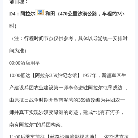
请自理
：
D4
：
阿拉尔
和田（470公里沙漠公路，车程约7小
时）
（注：行程时间节点仅供参考，具体以导游统一安排时
间为准）
09:00
酒店用早
10:00
抵达【阿拉尔359旅纪念馆】1957年，新疆军区生
产建设兵团农业建设第一师奉命进驻阿拉尔屯垦戍边 ，
由原抗日战争时期开垦南泥湾的359旅改编为兵团农一
师并真正实现沙漠变绿洲的奇迹，建成“北有石河子，
南有阿拉尔”的兵团构架。
11:00
后乘车前往【丝路沙海湾影视基地】，依托塔克拉