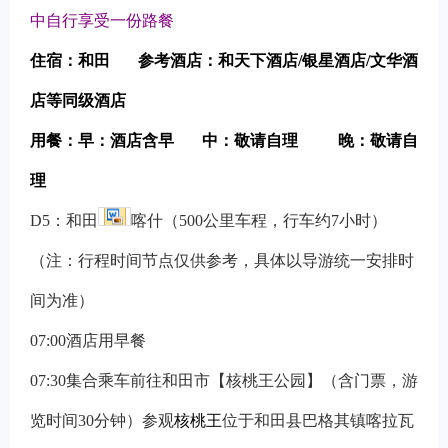
中自行享受一份路餐
住宿：和田
参考酒店：和天下酒店/银星酒店/文华酒
店等同级酒店
用餐：早：酒店含早 中：敬请自理 晚：敬请自
理
D5
：
和田
喀什（500公里车程，行车约7小时）
（注：行程时间节点仅供参考，具体以导游统一安排时
间为准）
07:00
酒店用早餐
07:30
集合乘车前往和田市【核桃王公园】（含门票，游
览时间30分钟）参观
核桃王
位于和田县巴格其镇喀拉瓦