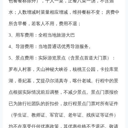
色餐餐标除外），十人一桌，正餐八菜一汤，不含酒
水；人数增减时菜量相应增减，维持餐标不变； 房费中
所含早餐，若客人不用，费用不退；
3、用车费用：全程当地旅游大巴
4、导游费用：当地普通话优秀导游服务。
5、景点费用：实际游览景点（含景点首道大门票）：
罗布人村寨，天山神秘大峡谷，核桃王公园，卡拉库里
湖，香妃墓，艾提尕尔清真寺，喀什老城。行程中的景
点根据实际情况前后调整，不减少景点。景点门票报价
已为旅行社团队的折扣价，故行程景点门票对所有证件
（学生证、教师证、军官证、老年证、残疾证等证件）
均不在享受任何优惠政策，其优惠价格不予退还。敬请