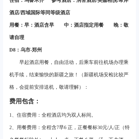
住宿
：
乌鲁木齐
参考酒店：润舍酒店/美嘉柏悦/希岸
酒店/西域国际等同等级酒店
用餐：早：酒店含早 中：酒店指定用餐 晚：敬
请自理
D8
：
乌市-郑州
早起酒店用餐，自由活动，后乘车前往机场办理乘
机手续，结束愉快的新疆之旅！（新疆机场安检比较严
格，会提前安排送机，敬请理解）
：
费用包含：
1
、住宿费用：全程酒店均为双人标间。
2
、用餐费用：全程含7早6 正，正餐餐标30元/人/正（特