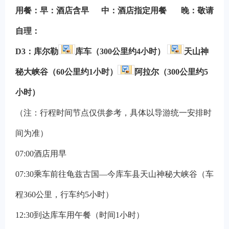
用餐：早：酒店含早 中：酒店指定用餐 晚：敬请
自理：
D3
：
库尔勒
库车（300公里约4小时）
天山神
秘大峡谷（60公里约1小时）
阿拉尔（300公里约5
小时）
（注：行程时间节点仅供参考，具体以导游统一安排时
间为准）
07:00
酒店用早
07:30
乘车前往龟兹古国—今库车县天山神秘大峡谷（车
程360公里，行车约5小时）
12:30
到达库车用午餐（时间1小时）