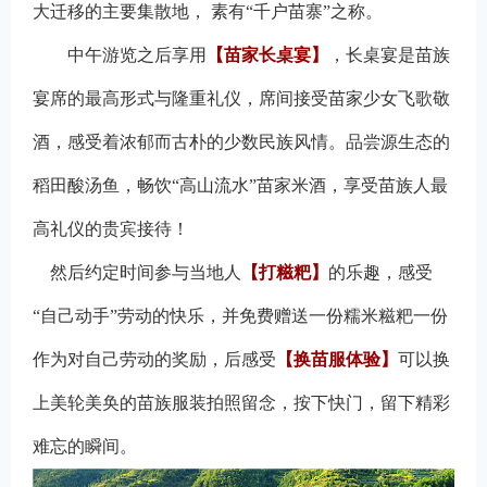
大迁移的主要集散地， 素有“千户苗寨”之称。
中午游览之后享用
【苗家长桌宴】
，长桌宴是苗族
宴席的最高形式与隆重礼仪，席间接受苗家少女飞歌敬
酒，感受着浓郁而古朴的少数民族风情。品尝源生态的
稻田酸汤鱼，畅饮“高山流水”苗家米酒，享受苗族人最
高礼仪的贵宾接待！
然后约定时间参与当地人
【打糍粑】
的乐趣，感受
“自己动手”劳动的快乐，并免费赠送一份糯米糍粑一份
作为对自己劳动的奖励，后感受
【换苗服体验】
可以换
上美轮美奂的苗族服装拍照留念，按下快门，留下精彩
难忘的瞬间。