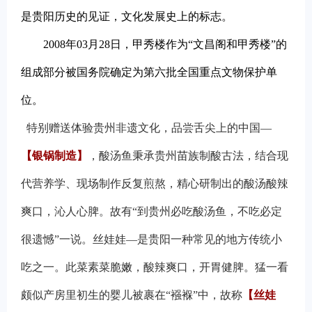
是贵阳历史的见证，文化发展史上的标志。
2008
年03月28日，甲秀楼作为“
文昌阁和甲秀楼
”的
组成部分被国务院确定为
第六批全国重点文物保护单
位
。
特别赠送体验贵州非遗文化，品尝舌尖上的中国—
【银锅制造】
，酸汤鱼秉承贵州苗族制酸古法，结合现
代营养学、现场制作反复煎熬，精心研制出的酸汤酸辣
爽口，沁人心脾。故有“到贵州必吃酸汤鱼，不吃必定
很遗憾”一说。丝娃娃—是贵阳一种常见的地方传统小
吃之一。此菜素菜脆嫩，酸辣爽口，开胃健脾。猛一看
颇似产房里初生的婴儿被裹在“襁褓”中，故称
【丝娃