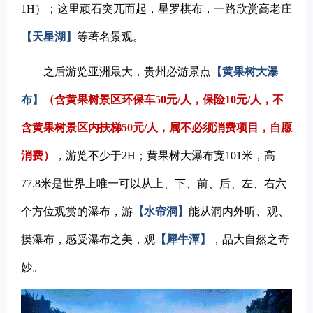
1H）；这里顽石突兀而起，星罗棋布，一路欣赏高老庄
【天星湖】
等著名景观。
之后游览亚洲最大，贵州必游景点
【黄果树大瀑
布】
（含黄果树景区环保车50元/人，保险10元/人，不
含黄果树景区内扶梯50元/人，属不必须消费项目，自愿
消费）
，游览不少于2H；黄果树大瀑布宽101米，高
77.8米是世界上唯一可以从上、下、前、后、左、右六
个方位观赏的瀑布，游
【水帘洞】
能从洞内外听、观、
摸瀑布，感受瀑布之美，观
【犀牛潭】
，品大自然之奇
妙。