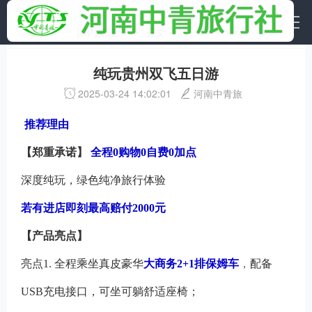
首页
国内旅游
正文
纯玩贵州双飞五日游
2025-03-24 14:02:01
河南中青旅
推荐理由
【郑重承诺】
全程0购物0自费0加点
深度纯玩，绿色纯净旅行体验
若有进店即刻最高赔付2000元
【产品亮点】
亮点1.
全程乘坐真皮豪华
大商务2+1排保姆车
，
配备
USB充电接口，可坐可躺舒适座椅；