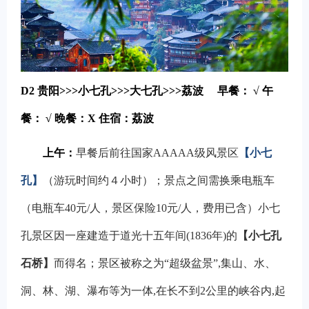
D2
贵阳>>>小七孔>>>大七孔>>>荔波
早餐： √
午
餐： √
晚餐：X
住宿：荔波
上午：
早餐后前往国家AAAAA级风景区
【小七
孔】
（游玩时间约４小时）；景点之间需换乘电瓶车
（电瓶车40元/人，景区保险10元/人，费用已含）小七
孔景区因一座建造于道光十五年间(1836年)的
【小七孔
石桥】
而得名；景区被称之为“超级盆景”,集山、水、
洞、林、湖、瀑布等为一体,在长不到2公里的峡谷内,起