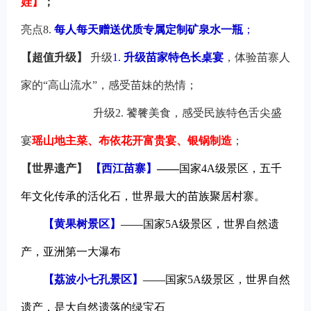
娃】
；
亮点8.
每人每天赠送优质专属定制矿泉水一瓶
；
【超值升级】
升级
1.
升级苗家特色长桌宴
，体验苗寨人
家的“高山流水”，感受苗妹的热情；
升级2.
饕餮美食，感受民族特色舌尖盛
宴
瑶山地主菜、布依花开富贵宴、银锅制造
；
【
世界遗产
】
【西江苗寨】
——
国家4A级景区，五千
年文化传承的活化石，世界最大的苗族聚居村寨。
【黄果树景区】
——
国家5A级景区，世界自然遗
产，亚洲第一大瀑布
【荔波小七孔景区】
——
国家5A级景区，世界自然
遗产，是大自然遗落的绿宝石