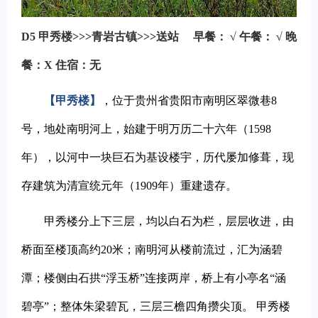
D5
甲秀楼>>>青岩古镇>>>送站
早餐： √
午餐： √
晚
餐：X
住宿：无
【甲秀楼】
，位于
贵州省
贵阳市
南明区
翠微巷8
号，地处南明河上，始建于明
万历
二十六年（1598
年），以河中一块巨石为基设楼宇，历代屡加修葺，现
存建筑为清宣统元年（1909年）重建遗存。
甲秀楼分上下三层，均以白石为栏，层层收进，由
桥面至楼顶高约20米；南明河从楼前流过，汇为涵碧
潭；楼侧由石拱“
浮玉桥
”连接两岸，桥上有小亭名“涵
碧亭”；整体朱梁碧瓦，三层三檐四角攒尖顶。 甲秀楼