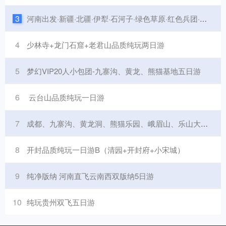
3
河南出发·新疆·北疆·伊犁·石河子·绿色草原·红色兵团·之旅双飞八日游
4
少林寺+龙门石窟+老君山品质纯玩两日游
5
梦幻VIP20人小包团-九寨沟、黄龙、熊猫基地五日游
6
云台山品质纯玩一日游
7
成都、九寨沟、黄龙洞、熊猫乐园、峨眉山、乐山大佛七日游
8
开封品质纯玩一日游B（清园+开封府+小宋城）
9
纯净版纳 河南直飞云南西双版纳5日游
10
纯玩贵州双飞五日游