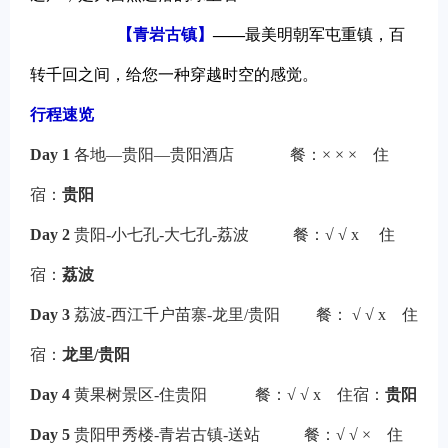
【青岩古镇】
——
最美明朝军屯重镇，百
转千回之间，给您一种穿越时空的感觉。
行程速览
Day 1
各地—贵阳—贵阳酒店 餐：
× × × 住
宿：
贵阳
Day 2
贵阳-小七孔-大七孔-荔波
餐：
√ √ x
住
宿：
荔波
Day 3
荔波-西江千户苗寨-龙里/贵阳
餐：
√ √ x
住
宿：
龙里/贵阳
Day 4
黄果树景区-住贵阳
餐：
√ √ x
住宿：
贵阳
Day 5
贵阳甲秀楼-青岩古镇-送站
餐：
√ √ ×
住