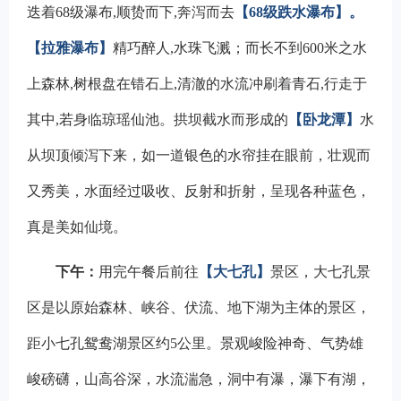
迭着68级瀑布,顺贽而下,奔泻而去
【68级跌水瀑布】。
【拉雅瀑布】
精巧醉人,水珠飞溅；而长不到600米之水
上森林,树根盘在错石上,清澈的水流冲刷着青石,行走于
其中,若身临琼瑶仙池。拱坝截水而形成的
【卧龙潭】
水
从坝顶倾泻下来，如一道银色的水帘挂在眼前，壮观而
又秀美，水面经过吸收、反射和折射，呈现各种蓝色，
真是美如仙境。
下午：
用完午餐后前往
【大七孔】
景区，大七孔景
区是以原始森林、峡谷、伏流、地下湖为主体的景区，
距小七孔鸳鸯湖景区约5公里。景观峻险神奇、气势雄
峻磅礴，山高谷深，水流湍急，洞中有瀑，瀑下有湖，