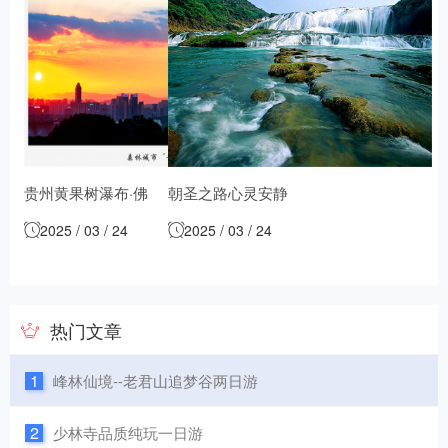
贵州黄果树瀑布·佛
朝圣之路心灵安静
光上苍岩·梵净六日
之处 网红贵州六日
2025 / 03 / 24
2025 / 03 / 24
游
游
热门文章
1
峰林仙境--老君山追梦谷两日游
2
少林寺品质纯玩一日游