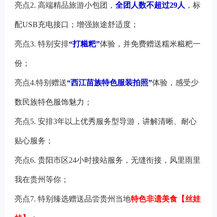
亮点2. 高端精品旅游小包团，
全团人数不超过29人
，标
配USB充电接口；增强旅途舒适度；
亮点3. 特别安排
“打糍粑”
体验，并免费赠送糯米糍粑一
份；
亮点4.特别赠送
“西江苗族特色服装拍照”
体验，感受少
数民族特色服饰魅力；
亮点5.
安排3年以上优秀服务型导游，讲解清晰、耐心
贴心服务；
亮点6. 贵阳市区24小时接站服务，无缝衔接，风里雨里
我在贵州等你；
亮点7. 特
别臻选赠送品尝贵州当地
特色非遗美食【丝娃