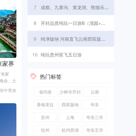
7
成都、九寨沟、黄龙洞、熊猫乐园、峨眉山、乐山大佛七日游
8
开封品质纯玩一日游B（清园+开封府+小宋城）
9
纯净版纳 河南直飞云南西双版纳5日游
10
纯玩贵州双飞五日游
张家界
、天门
、张家
热门标签
晚会、土
南中青旅
省内游
少林寺开封
云南
洛阳
香格里拉
西双版纳
华东
苏州
上海
华东三市
杭州
杭州西湖
华东五市