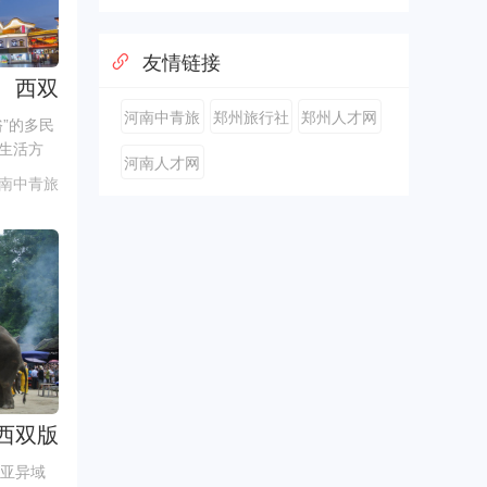
友情链接
、西双
旅
河南中青旅
郑州旅行社
郑州人才网
”的多民
生活方
行社
河南人才网
..
南中青旅
西双版
南亚异域