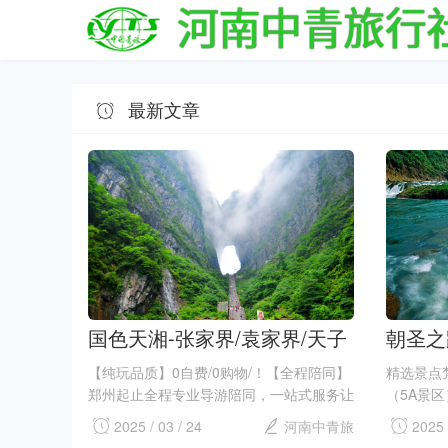
最新文章
国色天湘-张家界/袁家界/天子
朝圣之
山/金鞭溪、天门山（玻璃栈
州六日
【纯玩品质】0自费/0购物/！【全程陪同】
精选景点
道）、凤凰古城/芙蓉镇/张家
郑州起止全程专业导游陪同，一站式服务让
（5A景
您玩的更舒心！...
江千户苗
界千古情/苗寨/双飞5日游
2025 / 03 / 24
河南中青旅
2025 
区）、青岩