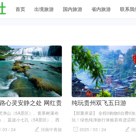
首页
出境旅游
国内旅游
省内旅游
联系我
路心灵安静之处 网红贵
纯玩贵州双飞五日游
游
梵净山（5A景区）、黄果树瀑布
【郑重承诺】 全程0购物0自费0
区）、荔波小七孔（5A景区）、西
玩！绿色纯净旅行体验若有进店即
寨（4A景区）、镇远古镇（5A景
付2000元！...
/ 03 / 24
河南中青旅
2025 / 03 / 24
河
古镇（5A景区）...