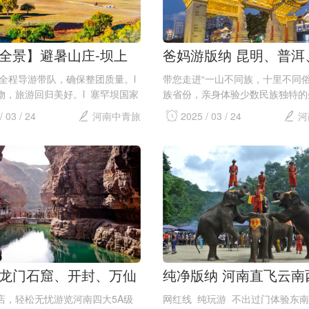
全景】避暑山庄-坝上
爸妈游版纳 昆明、普洱
木兰围场-避暑山庄+乌兰
版纳双飞6天 夕阳红之
全程导游带队，确保整团质量。l
带您走进“一山不同族，十里不同俗
草原+塞罕坝国家森林
物，旅游回归美好。l 塞罕坝国家
族省份，亲身体验少数民族独特的
+乌兰布统大草原+避暑山庄，内
式、解开他们神秘有趣的风土习俗！.
双卧五日游
/ 03 / 24
河南中青旅
2025 / 03 / 24
河
.
龙门石窟、开封、万仙
纯净版纳 河南直飞云南
台山、玻璃栈道五日游
纳5日游
店，轻松无忧游览河南四大5A级
网红线 纯玩游 不出过门体验东