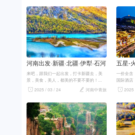
河南出发·新疆·北疆·伊犁·石河
五星-火
子·绿色草原·红色兵团·之旅双
古城/
来吧，跟我们一起出发，打卡新疆去，美
一价全含
飞八日游
家 界
景，美食，美人，都美的不要不要的！...
国际酒店
家界/
2025 / 03 / 24
河南中青旅
2025 
游船/
含五星