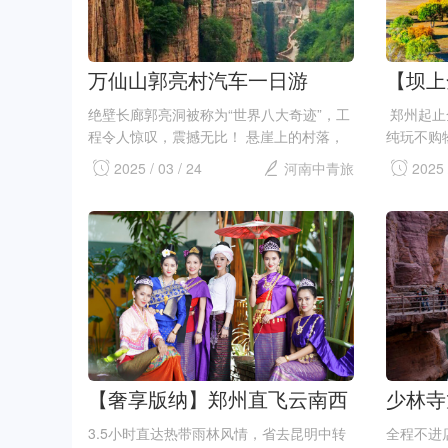
万仙山郭亮村汽车一日游
【坝上
草原-
绝壁长廊郭亮洞被称为“世界八大奇迹”，工
郑州起止
布统大
程令人惊叹，震撼无比！ 悬崖上的村落，
纯玩不购
有着淳朴的乡土风情，别有一番山村情
森林公园
公园 
2025 / 03 / 24
河南中青旅
2025 
趣！...
容深度。..
【奢享版纳】郑州直飞云南西
少林寺
双版纳双飞5日纯玩游
山、云
3.5小时直达热带雨林风情，省去昆明中转
全程不进