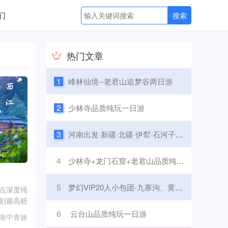
们
热门文章
1
峰林仙境--老君山追梦谷两日游
2
少林寺品质纯玩一日游
3
河南出发·新疆·北疆·伊犁·石河子·绿色草原·红色兵团·之旅双飞八日游
4
少林寺+龙门石窟+老君山品质纯玩两日游
5
梦幻VIP20人小包团-九寨沟、黄龙、熊猫基地五日游
加点深度纯
刻最高赔
6
云台山品质纯玩一日游
南中青旅