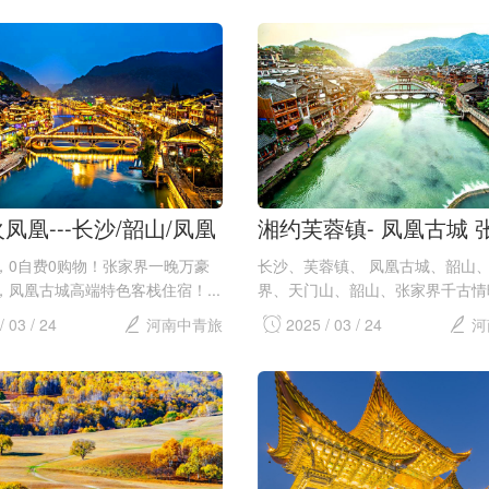
凤凰---长沙/韶山/凤凰
湘约芙蓉镇- 凤凰古城 
墨戎夯吾苗寨/芙蓉镇/张
芙蓉镇、土司城、 韶山
，0自费0购物！张家界一晚万豪
长沙、芙蓉镇、 凤凰古城、韶山
国家森林公园/袁家界/杨
山双卧6日游
，凤凰古城高端特色客栈住宿！...
界、天门山、韶山、张家界千古情
司城 千古情主题公园等你来！...
金鞭溪 黄龙洞/乘地下河
/ 03 / 24
河南中青旅
2025 / 03 / 24
河
天门山-玻璃栈道一价全
豪华六日游