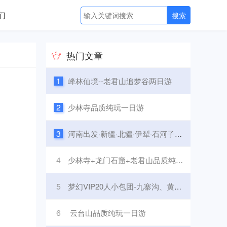
们
热门文章
1
峰林仙境--老君山追梦谷两日游
2
少林寺品质纯玩一日游
3
河南出发·新疆·北疆·伊犁·石河子·绿色草原·红色兵团·之旅双飞八日游
4
少林寺+龙门石窟+老君山品质纯玩两日游
5
梦幻VIP20人小包团-九寨沟、黄龙、熊猫基地五日游
6
云台山品质纯玩一日游