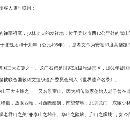
便客人随时取用；
的禅宗祖庭，少林功夫的发祥地，位于登封市西12公里处的嵩山
于北魏太和十九年（公元495年），是孝文帝为安顿印度高僧跋
。
国三大石窟之一。龙门石窟是国家5A级旅游景区，1961年被国
门石窟被联合国教科文组织遗产委员会列入《世界遗产名录》。
伏牛山三大主峰之一，又名景室山。因为相传道家创始人老子曾在
足峰巅，放眼四顾，可西瞻秦阙，南望楚地，北眺龙门，东瞰少林
叹老君山之美“兼泰山之雄伟、华山之险峻、庐山之朦胧”，如今