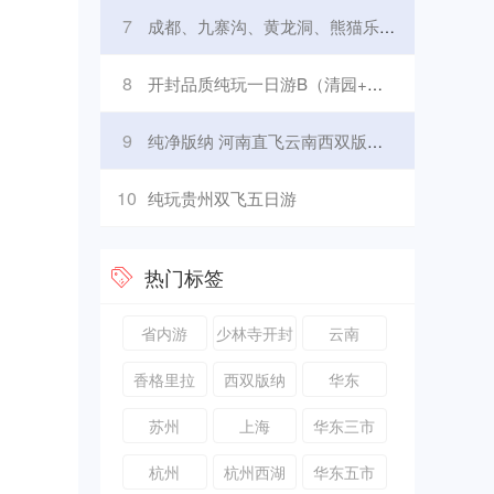
7
成都、九寨沟、黄龙洞、熊猫乐园、峨眉山、乐山大佛七日游
8
开封品质纯玩一日游B（清园+开封府+小宋城）
9
纯净版纳 河南直飞云南西双版纳5日游
10
纯玩贵州双飞五日游
热门标签
省内游
少林寺开封
云南
洛阳
香格里拉
西双版纳
华东
苏州
上海
华东三市
杭州
杭州西湖
华东五市