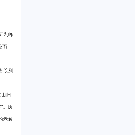
五乳峰
陀而
务院列
此山归
”。历
的老君