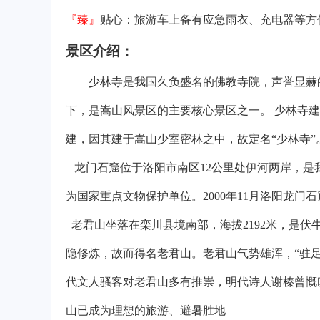
『臻』
贴心：旅游车上备有应急雨衣、充电器等方
景区介绍：
少林寺是我国久负盛名的佛教寺院，声誉显赫
下，是嵩山风景区的主要核心景区之一。 少林寺建
建，因其建于嵩山少室密林之中，故定名“少林寺”
龙门石窟位于洛阳市南区12公里处伊河两岸，是我
为国家重点文物保护单位。2000年11月洛阳龙
老君山坐落在栾川县境南部，海拔2192米，是
隐修炼，故而得名老君山。老君山气势雄浑，“驻
代文人骚客对老君山多有推崇，明代诗人谢榛曾慨
山已成为理想的旅游、避暑胜地