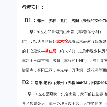
行程安排：
D1
：
郑州—少林—龙门—洛阳（去程80KM+70
早7:30左右郑州紫荆山出发（车程约2小时
时
）：抵达景区后赴
武术馆
观看武术表演（随缘观
的中心建筑—
常住院
（约1小时）,之后参观
少林历
车赴十三朝古都—洛阳（车程约1小时），游世界
潜溪寺，宾阳三洞，奉先寺，万佛洞，莲花洞等西
D2
：
洛阳-老君山-郑州（去程100KM，回程200K
早6:30左右酒店统一集合出发，乘车前往世界
景区售票处后，统一办理入园手续。后乘坐世界上