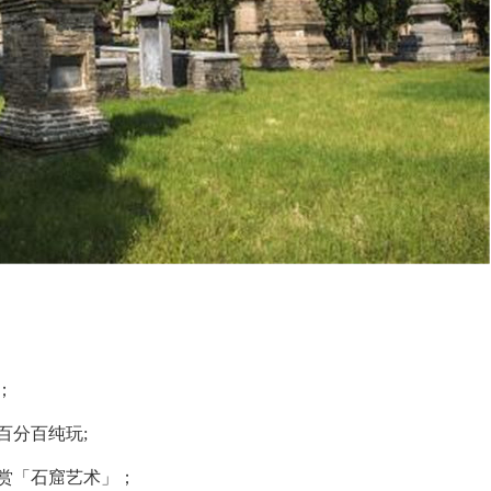
；
百分百纯玩;
赏「石窟艺术」；