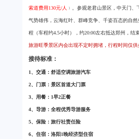
索道费用130元/人
﹚。参观老君山景区，中天门、
气势雄伟，云海红叶、群峰竞争、千姿百态的自然生
程（车程约4.5小时），约20:00左右抵达
旅游旺季景区内会出现不定时拥堵，行程时间仅供
接待标准：
1
、交通：舒适空调旅游汽车
2、门票：景区首道大门票
3
、用餐：1早2正餐
4、导游：全程优秀导游服务
5
、保险：旅行社责任险
6、住宿：洛阳1晚经济型住宿