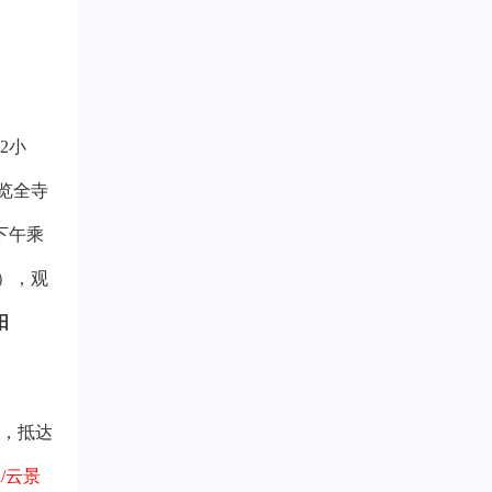
2小
览
全寺
下午乘
），观
阳
），抵达
/云景