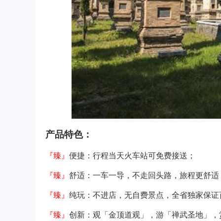
产品特色：
『臻』
便捷：行程当天火车站可免费接送；
『臻』
舒适：一车一导，不走回头路，旅程更舒适
『臻』
纯玩：不进店，无自费景点，全省独家保证
『臻』
创新：观「金顶道观」，游「禅武圣地」，