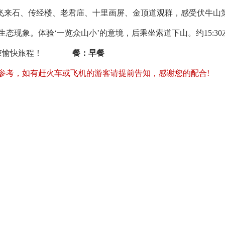
飞来石、传经楼、老君庙、十里画屏、金顶道观群，感受伏牛山
态现象。体验‘一览众山小’的意境，后乘坐索道下山。约15:30
郑州，结束愉快旅程！
餐：早餐
参考，如有赶火车或飞机的游客请提前告知，感谢您的配合!