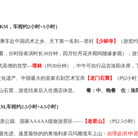
KM，车程约2小时+1小时）
），乘车赴中国武术之乡、天下第一名刹—登封
【少林寺】
（游览约
看，分时段表演时长30分钟，四月牡丹花卉期间随缘参观）；游
代高僧的坟茔
—
塔林
（约30分钟），
中午可自行品尝洛阳水席，
文化遗产、中国最大的皇家石刻艺术宝库
【龙门石窟】
（约2小时
山石窟，
游览结束后入住酒店休息。
餐：中、晚餐 住：洛
M,车程约2.5小时+4.5小时）
地质公园、国家AAAAA级旅游景区——
【
老君山
】
（约2.5小时
最先进、速度最快的的奥地利多贝玛雅缆车上山﹙
自理必消∶中灵