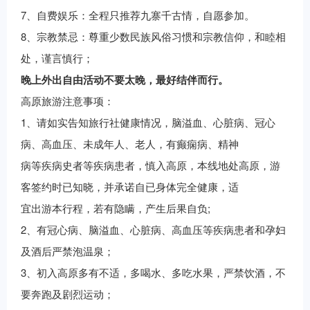
7
、自费娱乐：全程只推荐九寨千古情，自愿参加。
8
、宗教禁忌：尊重少数民族风俗习惯和宗教信仰，和睦相
处，谨言慎行；
晚上外出自由活动不要太晚，最好结伴而行。
高原旅游注意事项：
1
、请如实告知旅行社健康情况，脑溢血、心脏病、冠心
病、高血压、未成年人、老人，有癫痫病、精神
病等疾病史者等疾病患者，慎入高原，本线地处高原，游
客签约时已知晓，并承诺自已身体完全健康，适
;
宜出游本行程，若有隐瞒，产生后果自负
2
、有冠心病、脑溢血、心脏病、高血压等疾病患者和孕妇
及酒后严禁泡温泉；
3
、初入高原多有不适，多喝水、多吃水果，严禁饮酒，不
要奔跑及剧烈运动；