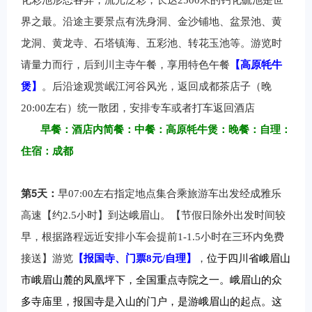
化彩池形态各异，流光泛彩，长达2500米的钙化硫池是世
界之最。沿途主要景点有洗身洞、金沙铺地、盆景池、黄
龙洞、黄龙寺、石塔镇海、五彩池、转花玉池等。游览时
请量力而行，后到川主寺午餐，享用
特色午餐
【高原牦牛
煲】
。后沿途观赏岷江河谷风光，返回成都茶店子（晚
20:00左右）统一散团，安排专车或者打车返回酒店
早餐：酒店内简餐：中餐：高原牦牛煲：晚餐：自理：
住宿：成都
5
第
天：
早07:00左右指定地点集合乘旅游车出发经成雅乐
高速【约2.5小时】到达峨眉山。【节假日除外出发时间较
早，根据路程远近安排小车会提前1-1.5小时在三环内免费
接送】游览
【报国寺、门票8元/自理】
，
位于四川省
峨眉山
市峨眉
山麓的凤凰坪下，全国重点寺院之一。峨眉山的众
多寺庙里，报国寺是入山的门户，是游峨眉山的起点。这