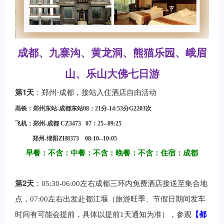
成都、九寨沟、黄龙洞、熊猫乐园、峨眉
山、乐山大佛七日游
1
-
第
天
：郑州
成都，接站入住酒店自由活动
高铁：郑州东站-成都东站08：21分-14:53分G2203次
飞机：郑州-成都 CZ3473 07：25--09:25
郑州-绵阳ZH8373 08:10--10:05
早餐：不含：中餐：不含：晚餐：不含：住宿：成都
2
第
天
：
05:30-06:00
左右成都三环内免费酒店接送至集合地
点，07:00左右出发赴都江堰（旅游旺季、节假日期间发车
时间有可能会提前，具体以提前1天通知为准），参观
【都