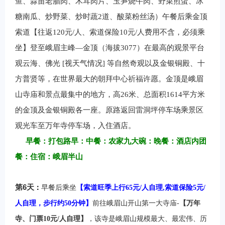
鱼、蒜苗老腊肉、木耳肉片、玉笋烧牛肉、野菜煎蛋、冰
糖南瓜、炒野菜、炒时蔬2道、酸菜粉丝汤）午餐后乘金顶
索道【往返120元/人、索道保险10元/人费用不含，必须乘
坐】登至峨眉主峰—金顶（海拔3077）在最高的观景平台
观云海、佛光 [视天气情况] 等自然奇观以及金银铜殿、十
方普贤等，在世界最大的朝拜中心祈福许愿。金顶是峨眉
山寺庙和景点最集中的地方，高26米、总面积1614平方米
的金顶及金银铜殿各一座。原路返回雷洞坪停车场乘景区
观光车至万年寺停车场，入住酒店。
早餐：打包路早：中餐：农家九大碗：晚餐：酒店内团
餐：住宿：峨眉半山
6
第
天
：
早餐后乘坐
【索道旺季上行65元/人自理,索道保险5元/
人自理，步行约50分钟】
前往峨眉山开山第一大寺庙-
【万年
寺、门票10元/人自理】
，该寺是峨眉山规模最大、最宏伟、历