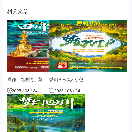
相关文章
成都、九寨沟、黄
梦幻VIP20人小包
龙洞、乐山大佛、
团-九寨沟、黄龙、
2025 / 03 / 24
2025 / 03 / 24
峨眉山全景七日游
熊猫基地五日游