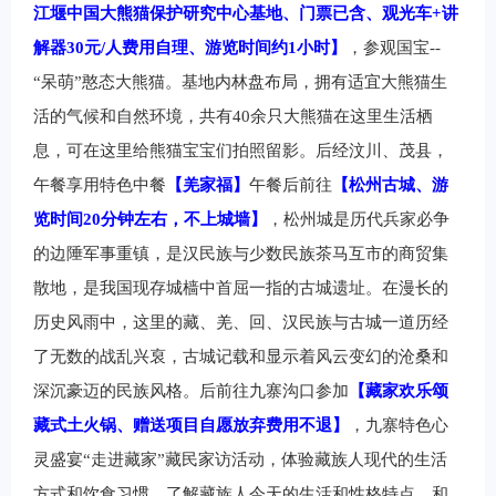
江堰中国大熊猫保护研究中心基地、门票已含、观光车+讲
解器30元/人费用自理、游览时间约1小时】
，参观国宝--
“呆萌”憨态大熊猫。基地内林盘布局，拥有适宜大熊猫生
活的气候和自然环境，共有40余只大熊猫在这里生活栖
息，可在这里给熊猫宝宝们拍照留影。后经汶川、茂县，
午餐享用特色中餐
【羌家福】
午餐后
前往
【松州古城、游
览时间20分钟左右，不上城墙】
，松州城是历代兵家必争
的边陲军事重镇，是汉民族与少数民族茶马互市的商贸集
散地，是我国现存城樯中首屈一指的古城遗址。在漫长的
历史风雨中，这里的藏、羌、回、汉民族与古城一道历经
了无数的战乱兴裒，古城记载和显示着风云变幻的沧桑和
深沉豪迈的民族风格。后前往九寨沟口参加
【藏家欢乐颂
藏式土火锅、赠送项目自愿放弃费用不退】
，九寨特色心
灵盛宴“走进藏家”藏民家访活动，体验藏族人现代的生活
方式和饮食习惯，了解藏族人今天的生活和性格特点，和