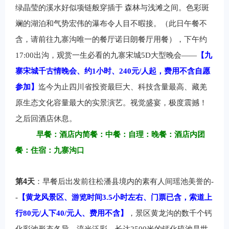
绿晶莹的溪水好似项链般穿插于 森林与浅滩之间。色彩斑
斓的湖泊和气势宏伟的瀑布令人目不暇接。（此日午餐不
含，请前往九寨沟唯一的餐厅诺日朗餐厅用餐），下午约
17:00出沟，
观赏一生必看的九寨宋城5D大型晚会——
【九
寨宋城千古情晚会、约1小时、240元/人起，费用不含自愿
参加】
迄今为止四川省投资最巨大、科技含量最高、藏羌
原生态文化容量最大的实景演艺。视觉盛宴，极度震撼！
之后回酒店休息。
早餐：酒店内简餐：中餐：自理：晚餐：酒店内团
餐：住宿：九寨沟口
4
第
天
：
早餐后出发前往松潘县境内的素有人间瑶池美誉的-
-
【黄龙风景区、游览时间3.5小时左右、门票已含，索道上
行80元/人下40/元人、费用不含】
，景区黄龙沟的数千个钙