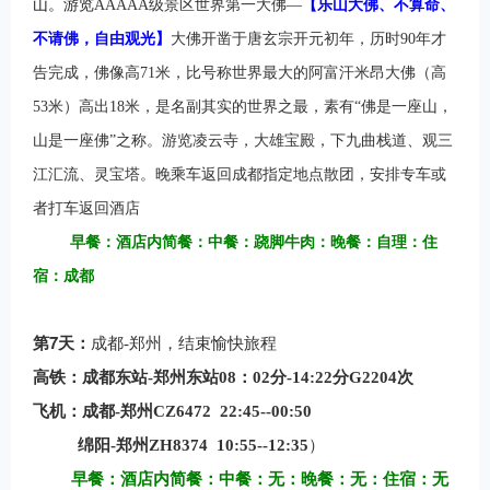
山。游览
AAAAA
级景区世界第一大佛—
【乐山大佛、不算命、
不请佛，自由观光】
大佛开凿于唐玄宗开元初年，历时90年才
告完成，佛像高71米，比号称世界最大的阿富汗米昂大佛（高
53米）高出18米，是名副其实的世界之最，素有“佛是一座山，
山是一座佛”之称。游览凌云寺，大雄宝殿，下九曲栈道、观三
江汇流、灵宝塔。晚乘车返回成都指定地点散团，
安排专车或
者打车返回酒店
早餐：酒店内简餐：中餐：跷脚牛肉：晚餐：自理：住
宿：成都
7
第
天：
成都-郑州，结束愉快旅程
高铁：成都东站-郑州东站08：02分-14:22分G2204次
飞机：成都-郑州CZ6472 22:45--00:50
绵阳-郑州ZH8374 10:55--12:35
）
早餐：酒店内简餐：中餐：无：晚餐：无：住宿：无