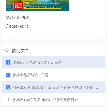
梦幻全景=九寨
沟、黄龙、熊猫基
2025 / 03 / 24
地、乐啥大佛、二
进峨眉七日游
热门文章
1
峰林仙境--老君山追梦谷两日游
2
少林寺品质纯玩一日游
3
河南出发·新疆·北疆·伊犁·石河子·绿色草原·红色兵团·之旅双飞八日游
4
少林寺+龙门石窟+老君山品质纯玩两日游