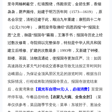
里寺周楠树蔽空，红墙围绕，伟殿崇宏，金碧生辉，香烟
袅袅，磬声频传。
始建于明万历年间（1573
—1619
），原
名会宗堂，清初迁建于此，顺治九年重建；康熙四十二年
（公元1703
年），
康熙皇帝取佛经“四恩四报”中“报国主
恩”之意，
御题“报国寺”
匾额，
王藩手书；报国寺历史上经
过数次
修葺，寺院得以完整保存，特别是中华人民共和国
建立后维修、扩建的次数最多；1993
年，又新建了钟楼、
鼓楼、茶园、法物流通处，使报国寺更加
庄严。
注：如因
高速路段大雾天气封堵或交通事故导致无法按正常时间到
达峨眉山，为保证金顶风景区充足的游览时间，根据当日
实际情况，行程或将取消报国寺景点。报国寺游览结束
后，在黄湾乘坐
【观光车自理90元/人，必须消费】
至雷洞
坪停车场。午餐品尝特色
【农家九大碗、全鱼全肘】
（菜
单仅供参考，菜品随季节变化：菜单：东坡肘子、葱油全