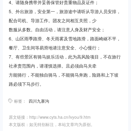
4
、请随身携带并妥善保管好贵重物品及证件；
5
、外出旅游，安全第一，旅游途中请听从导游人员安排，
配合司机、导游工作。团友之间相互关照，少
数服从多数。自由活动，请注意人身及财产安全；
6
、山区雨季路滑、冬天雨雾及雪地路滑，路面崎岖不平，
餐厅、卫生间等易滑地请注意安全、小心慢行；
7
、有些景区有骑马娱乐活动，此为高风险项目，不在旅行
社承责范围内，请谨慎选择。且必须由马夫牵
方能骑行，不能独自骑马，不能骑马奔跑，险路和上下坡
路必须下马步行。
标签：
四川九寨沟
原文链接：http://www.cyts.ha.cn/lvyou/9.htm
本文版权：如无特别标注，本站文章均为原创。