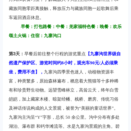
藏族同胞零距离接触，释放压力与藏族同胞一起歌舞后乘
车返回酒店休息。
早餐：打包路餐
：中餐：羌家福特色餐：晚餐：欢乐
颂土火锅：住宿：九寨沟口
3
第
天：
早餐后前往整个行程的游览重点
【九寨沟世界级自
然遗产保护区、游览时间约8小时，观光车90元/人必须乘
坐，费用不含】，
九寨沟四季景色迷人，动植物资源丰
富，种类繁多，原始森林遍布，栖息着大熊猫等十多种稀
有和珍贵野生动物。远望雪峰林立，高耸云天，终年白雪
皑皑，加上藏家木楼、晾架经幡、栈桥、磨房、传统习俗
及神话传说构成的人文景观，被誉为“美丽的童话世界”。
九寨沟主沟呈“Y”字形，总长 50 余公里。沟中分布有多处
湖泊、瀑布群 和钙华滩流等。水是九寨沟景观的主角。碧