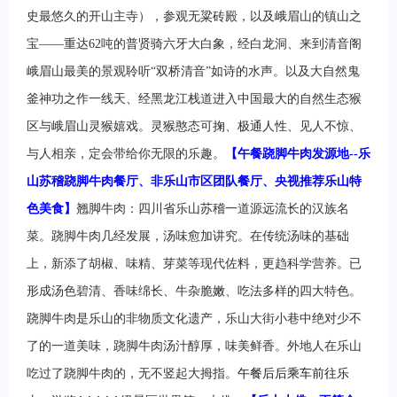
史最悠久的开山主寺），参观无粱砖殿，以及峨眉山的镇山之
宝——重达62吨的普贤骑六牙大白象，经白龙洞、来到清音阁
峨眉山最美的景观聆听“双桥清音”如诗的水声。以及大自然鬼
釜神功之作一线天、经黑龙江栈道进入中国最大的自然生态猴
区与峨眉山灵猴嬉戏。灵猴憨态可掬、极通人性、见人不惊、
与人相亲，定会带给你无限的乐趣。
【午餐跷脚牛肉发源地--乐
山苏稽跷脚牛肉餐厅、非乐山市区团队餐厅、央视推荐乐山特
色美食】
翘脚牛肉：四川省乐山苏稽一道源远流长的汉族名
菜。跷脚牛肉几经发展，汤味愈加讲究。在传统汤味的基础
上，新添了胡椒、味精、芽菜等现代佐料，更趋科学营养。已
形成汤色碧清、香味绵长、牛杂脆嫩、吃法多样的四大特色。
跷脚牛肉是乐山的非物质文化遗产，乐山大街小巷中绝对少不
了的一道美味，跷脚牛肉汤汁醇厚，味美鲜香。外地人在乐山
吃过了跷脚牛肉的，无不竖起大拇指。
午餐后后乘车前往乐