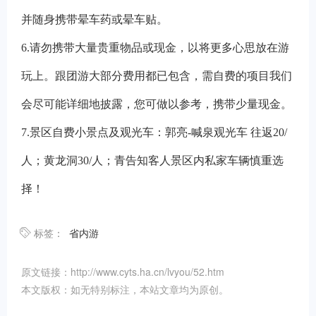
并随身携带晕车药或晕车贴。
6.
请勿携带大量贵重物品或现金，以将更多心思放在游
玩上。跟团游大部分费用都已包含，需自费的项目我们
会尽可能详细地披露，您可做以参考，携带少量现金。
7.
景区自费小景点及观光车：郭亮-喊泉观光车 往返20/
人；黄龙洞30/人；青告知客人景区内私家车辆慎重选
择！
标签：
省内游
原文链接：http://www.cyts.ha.cn/lvyou/52.htm
本文版权：如无特别标注，本站文章均为原创。