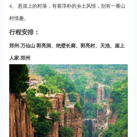
4
、 悬崖上的村落，有着淳朴的乡土风情，别有一番山
村情趣。
行程安排：
郑州-万仙山 郭亮洞、绝壁长廊、郭亮村、天池、崖上
人家-郑州