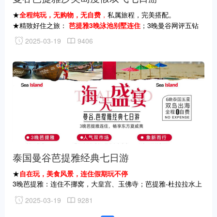
★
全程纯玩，无购物，无自费
，
私属旅程，完美搭配。
★精致好住之旅：
芭提雅3晚泳池别墅连住
；3晚曼谷网评五钻
酒店
2025-03-19
9406
★优享海滨之旅：
泰国最小海洋国家公园沙美岛
，纯净海水、柔
软沙滩
★.经典泰国之旅：【曼谷】大皇宫.玉佛寺、湄南河游船；【芭
提雅】杜拉拉水上市场、丛林象园；芭提雅海鲜市场.自在逛、自
在尝；
★特别安排
一天半自由活动
，放慢脚步，细细品味泰国
★一种行程两种玩法，想自由活动，吹吹海风，海边发呆，我们
有；想体验完
美经典搭配旅程我们提供，你的行程你做主，想怎
么玩就怎么玩，怎么开心怎么玩！
泰国曼谷芭提雅经典七日游
★
自在玩，美食风景，连住假期玩不停
3
晚芭提雅：连住不挪窝，
大皇宫、玉佛寺；芭提雅-杜拉拉水上
市场
、
2025-03-19
9281