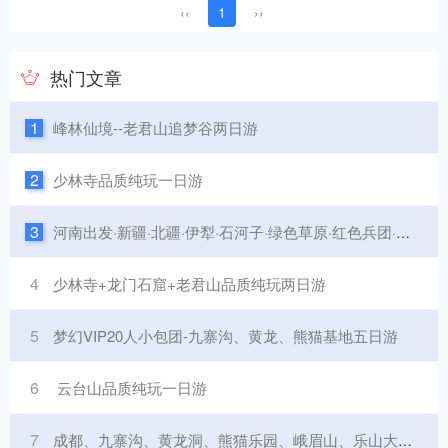
‹‹
1
››
热门文章
1
峰林仙境--老君山追梦谷两日游
2
少林寺品质纯玩一日游
3
河南出发·新疆·北疆·伊犁·石河子·绿色草原·红色兵团·之旅双飞八日游
4
少林寺+龙门石窟+老君山品质纯玩两日游
5
梦幻VIP20人小包团-九寨沟、黄龙、熊猫基地五日游
6
云台山品质纯玩一日游
7
成都、九寨沟、黄龙洞、熊猫乐园、峨眉山、乐山大佛七日游