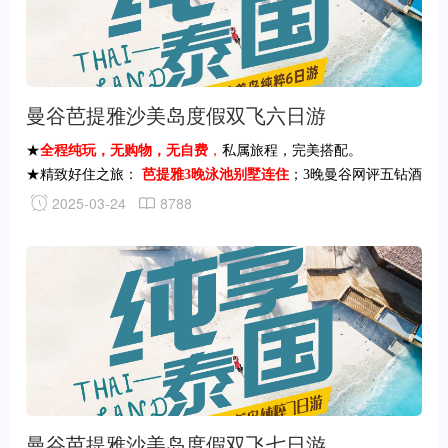
曼谷芭提雅沙美岛度假双飞六日游
★
全程纯玩，无购物，无自费
，
私属旅程，完美搭配。
★精致好住之旅：
芭提雅3晚泳池别墅连住
；3晚曼谷网评五钻酒
店
2025-03-24
8788
★优享海滨之旅：
泰国最小海洋国家公园沙美岛
，纯净海水、柔
软沙滩
★.经典泰国之旅：【曼谷】大皇宫.玉佛寺、湄南河游船；【芭
提雅】杜拉拉水上市场、丛林象园；芭提雅海鲜市场.自在逛、自
在尝；
★特别安排
一天半自由活动
，放慢脚步，细细品味泰国
★一种行程两种玩法，想自由活动，吹吹海风，海边发呆，我们
有；想体验完
美经典搭配旅程我们提供，你的行程你做主，想怎
么玩就怎么玩，怎么开心怎么玩！
曼谷芭提雅沙美岛度假双飞七日游